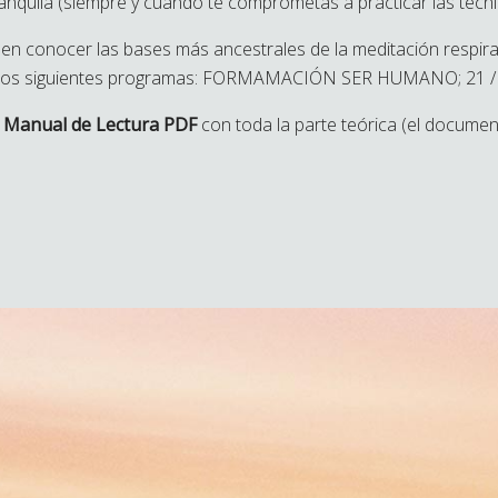
anquila (siempre y cuando te comprometás a practicar las técni
n conocer las bases más ancestrales de la meditación respirat
e los siguientes programas: FORMAMACIÓN SER HUMANO; 21
l
Manual de Lectura PDF
con toda la parte teórica (el docume