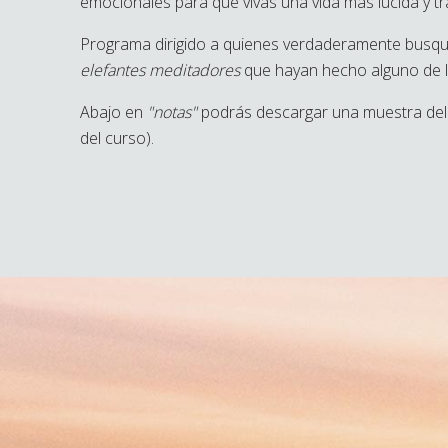
emocionales para que vivás una vida más lúcida y tr
Programa dirigido a quienes verdaderamente busque
elefantes meditadores
que hayan hecho alguno d
Abajo en
"notas"
podrás descargar una muestra de
del curso).